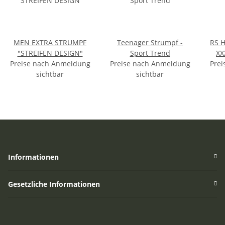
MEN EXTRA STRUMPF
Teenager Strumpf -
RS 
"STREIFEN DESIGN"
Sport Trend
XX
Preise nach Anmeldung
Preise nach Anmeldung
Prei
sichtbar
sichtbar
Informationen
Gesetzliche Informationen