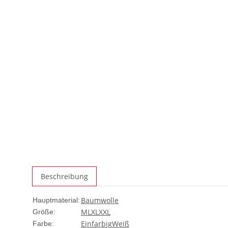
Beschreibung
Baumwolle
Hauptmaterial:
M
L
XL
XXL
Größe:
Einfarbig
Weiß
Farbe: