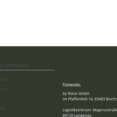
he Informationen
tform
Firmensitz:
hutz
by Riese GmbH
Im Pfaffenfeld 16, 83483 Bisch
sum
Logistikzentrum: Magirusstraße
89129 Langenau