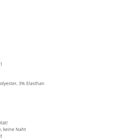
)
lyester, 3% Elasthan
tät!
, keine Naht
kt