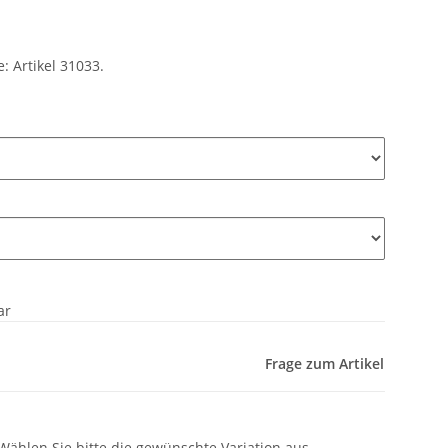
 Artikel 31033.
ar
Frage zum Artikel
 Wählen Sie bitte die gewünschte Variation aus.