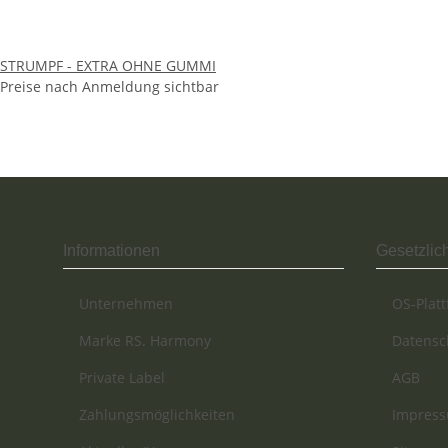
STRUMPF - EXTRA OHNE GUMMI
Preise nach Anmeldung sichtbar
Informationen
Gesetzlic
Unternehmen
OS-Plat
Marke RS. Harmony
Datensc
Private Label
AGB
Zahlungsmöglichkeiten
Impres