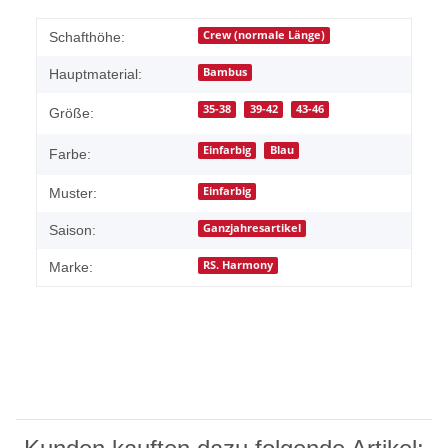
Crew (normale Länge)
Schafthöhe:
Bambus
Hauptmaterial:
35-38
39-42
43-46
Größe:
Einfarbig
Blau
Farbe:
Einfarbig
Muster:
Ganzjahresartikel
Saison:
RS. Harmony
Marke: