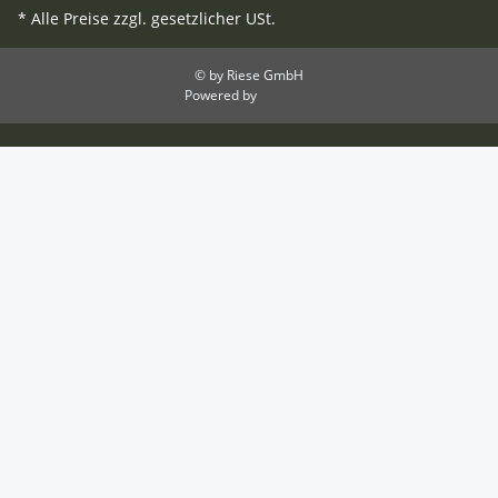
* Alle Preise zzgl. gesetzlicher USt.
© by Riese GmbH
Powered by
JTL-Shop